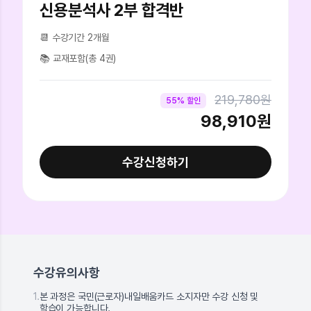
신용분석사 2부 합격반
📆 수강기간
2개월
📚 교재포함(총 4권)
219,780원
55% 할인
98,910원
수강신청하기
수강유의사항
1.
본 과정은 국민(근로자)내일배움카드 소지자만 수강 신청 및
학습이 가능합니다.