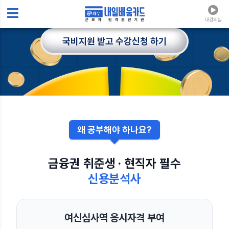
내강의실
금융전문가 선정 은행 내부 필수 자
신용분석사 국비지원 합격반
국비지원 받고 수강신청 하기
왜 공부해야 하나요?
금융권 취준생 · 현직자 필수
신용분석사
여신심사역 응시자격 부여