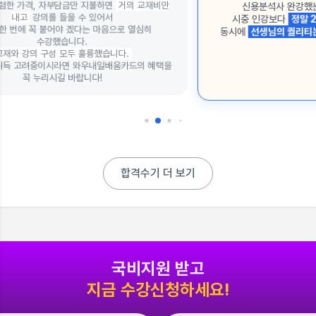
만
신용분석사 완강했는데, 너무 만족스럽습니다!
시중 인강보다
정말 2배이상 저렴하게
들으면서도
동시에
선생님의 퀄리티는 높아서
잘 듣고 합격했습니다!
을
합격수기 더 보기
국비지원 받고
지금 수강신청하세요!