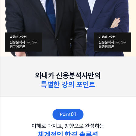
박종하 교수님
이창희 교수님
신용분석사 1부, 2부
신용분석사 1부, 2부
정규이론반
최종정리반
와내카 신용분석사만의
특별한 강의 포인트
01
Point
이해로 다지고, 방향으로 완성하는
체계적인 합격 솔루션