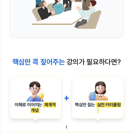
핵심만 콕 짚어주는
강의가 필요하다면?
+
이해로 이어지는
체계적
핵심만 짚는
실전 커리큘럼
개념