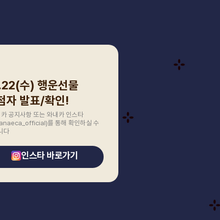
0.22(수) 행운선물
첨자 발표/확인!
내카 공지사항 또는 와내카 인스타
anaeca_official)를 통해 확인하실 수
니다
인스타 바로가기