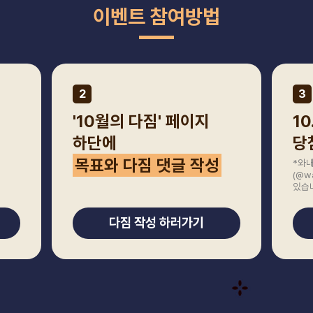
이벤트 참여방법
2
3
'10월의 다짐' 페이지
1
하단에
당
목표와 다짐 댓글 작성
*와
(@w
있습
다짐 작성 하러가기