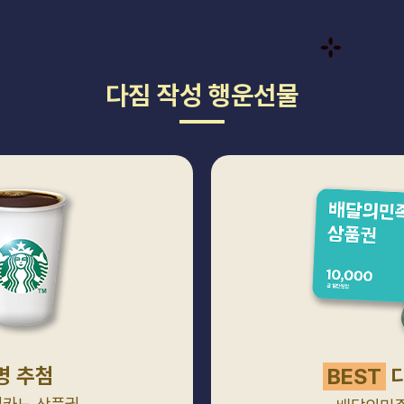
다짐 작성 행운선물
명 추첨
BEST
다