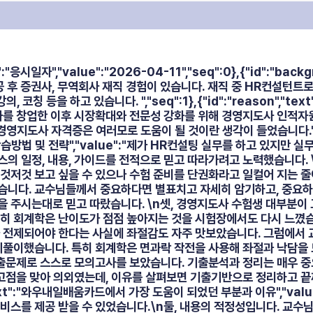
t":"응시일자","value":"2026-04-11","seq":0},{"id":"back
학 전공 후 증권사, 무역회사 재직 경험이 있습니다. 재직 중 HR컨설턴트
 코칭 등을 하고 있습니다. ","seq":1},{"id":"reason","te
팅 회사를 창업한 이후 시장확대와 전문성 강화를 위해 경영지도사 인적
영지도사 자격증은 여러모로 도움이 될 것이란 생각이 들었습니다.","s
xt":"학습방법 및 전략","value":"제가 HR컨설팅 실무를 하고 있지만
의 일정, 내용, 가이드를 전적으로 믿고 따라가려고 노력했습니다. 
것저것 보고 싶을 수 있으나 수험 준비를 단권화라고 일컬어 지는 줄
습니다. 교수님들께서 중요하다면 별표치고 자세히 암기하고, 중요하
 주시는대로 믿고 따랐습니다. \n셋, 경영지도사 수험생 대부분이
히 회계학은 난이도가 점점 높아지는 것을 시험장에서도 다시 느꼈습
가 전제되어야 한다는 사실에 좌절감도 자주 맛보았습니다. 그럼에서
되풀이했습니다. 특히 회계학은 면과락 작전을 사용해 좌절과 낙담을
기출문제로 스스로 모의고사를 보았습니다. 기출분석과 정리는 매우 
고점을 맞아 의외였는데, 이유를 살펴보면 기출기반으로 정리하고 끝
p","text":"와우내일배움카드에서 가장 도움이 되었던 부분과 이유","va
비스를 제공 받을 수 있었습니다.\n둘, 내용의 적정성입니다. 교수님