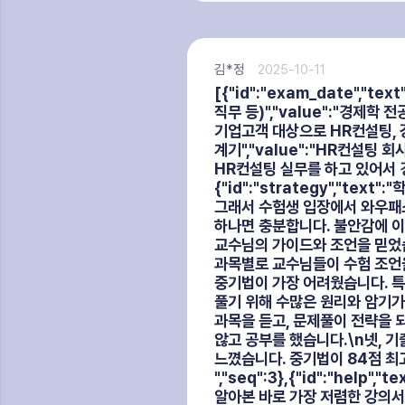
김*정
2025-10-11
[{"id":"exam_date","tex
직무 등)","value":"경제
기업고객 대상으로 HR컨설팅, 강의,
계기","value":"HR컨설
HR컨설팅 실무를 하고 있어서 경
{"id":"strategy","te
그래서 수험생 입장에서 와우패스
하나면 충분합니다. 불안감에 이
교수님의 가이드와 조언을 믿었
과목별로 교수님들이 수험 조언을
중기법이 가장 어려웠습니다. 특
풀기 위해 수많은 원리와 암기
과목을 듣고, 문제풀이 전략을 
않고 공부를 했습니다.\n넷, 
느꼈습니다. 중기법이 84점 최
","seq":3},{"id":"hel
알아본 바로 가장 저렴한 강의서