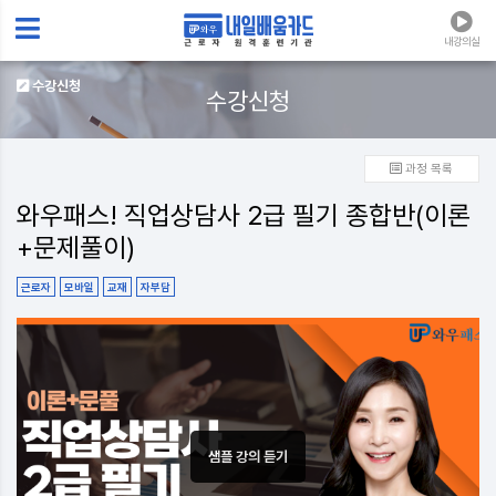
내강의실
수강신청
수강신청
과정 목록
와우패스! 직업상담사 2급 필기 종합반(이론
+문제풀이)
근로자
모바일
교재
자부담
샘플 강의 듣기