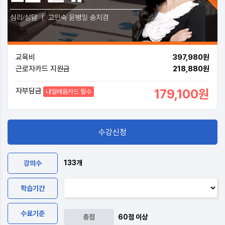
교육비
397,980원
근로자카드 지원금
218,880원
179,100원
자부담금
내일배움카드 필수
수강신청
133개
강의수
학습기간
수료기준
총점
60점 이상