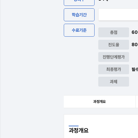
학습기간
수료기준
총점
60
진도율
80
진행단계평가
최종평가
필수
과제
과정개요
과정
개요