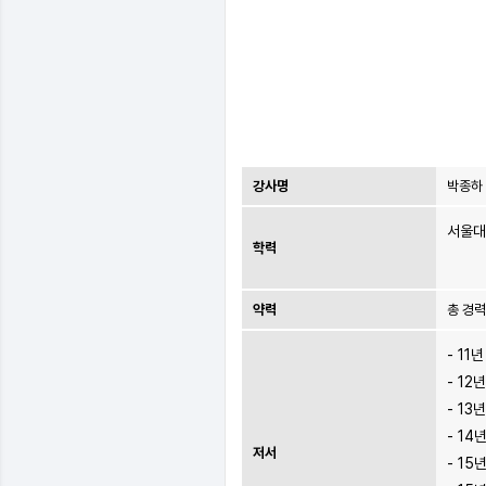
강사명
박종하
서울대
학력
약력
총 경력
- 1
- 1
- 1
- 1
저서
- 15