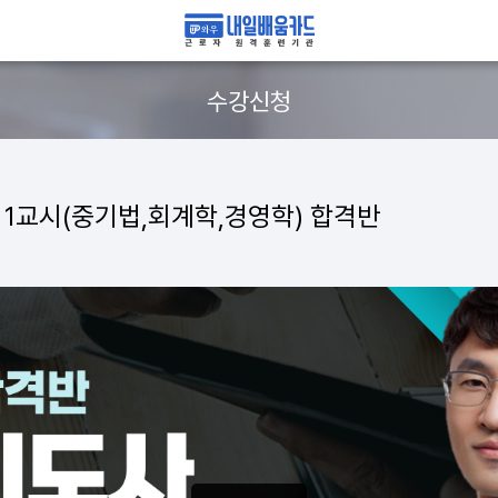
수강신청
 1교시(중기법,회계학,경영학) 합격반