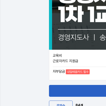
교육비
근로자카드 지원금
자부담금
내일배움카드 필수
84개
강의수