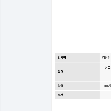
강사명
김경진
- 건
학력
약력
- IB
저서